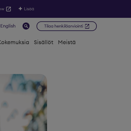
low
Lisää
 English
Tilaa henkilöarviointi
Kokemuksia
Sisällöt
Meistä