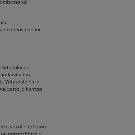
jamisessa tai
mia
tua nopeasti apuun,
liiketoiminnan
n jatkuvuuden
. Yritysostojen ja
uvuudesta ja kantaa
kö voi olla ratkaisu
 on päästä hänelle