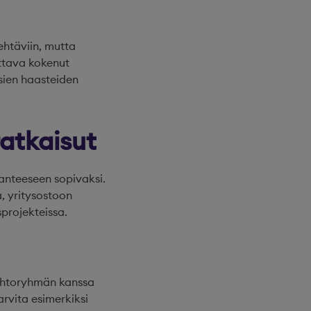
ehtäviin, mutta
ttava kokenut
usien haasteiden
atkaisut
lanteeseen sopivaksi.
a, yritysostoon
sprojekteissa.
 johtoryhmän kanssa
arvita esimerkiksi