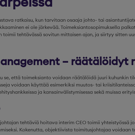
arpeissa
stava ratkaisu, kun tarvitaan osaaja johto- tai asiantuntijat
lkkaaminen ei ole järkevää. Toimeksiantosopimuksella palka
toimii tehtävässä sovitun mittaisen ajan, ja siirtyy sitten u
anagement – räätälöidyt r
uu se, että toimeksianto voidaan räätälöidä juuri kuhunkin ti
rsseja voidaan käyttää esimerkiksi muutos- tai kriisitilanteiss
ehityshankkeissa ja kansainvälistymisessa sekä muissa erityi
O
usjohtajan tehtäviä hoitava interim CEO toimii yhteistyössä
miseksi. Kokenutta, objektiivista toimitusjohtajaa voidaan t