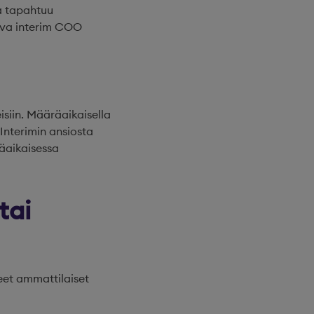
sa tapahtuu
ava interim COO
eisiin. Määräaikaisella
Interimin ansiosta
räaikaisessa
tai
eet ammattilaiset