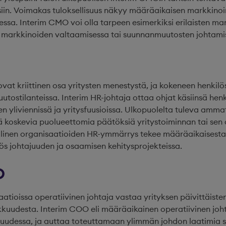
isiin. Voimakas tuloksellisuus näkyy määräaikaisen markkinoi
sa. Interim CMO voi olla tarpeen esimerkiksi erilaisten mar
n markkinoiden valtaamisessa tai suunnanmuutosten johtami
vat kriittinen osa yritysten menestystä, ja kokeneen henkilö
muutostilanteissa. Interim HR-johtaja ottaa ohjat käsiinsä hen
 yliviennissä ja yritysfuusioissa. Ulkopuolelta tuleva amma
 koskevia puolueettomia päätöksiä yritystoiminnan tai sen 
llinen organisaatioiden HR-ymmärrys tekee määräaikaisesta
s johtajuuden ja osaamisen kehitysprojekteissa.
O
tioissa operatiivinen johtaja vastaa yrityksen päivittäiste
kuudesta. Interim COO eli määräaikainen operatiivinen joht
suudessa, ja auttaa toteuttamaan ylimmän johdon laatimia s