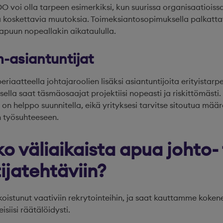
O voi olla tarpeen esimerkiksi, kun suurissa organisaatiois
aa koskettavia muutoksia. Toimeksiantosopimuksella palkatt
uun nopeallakin aikataululla.
m-asiantuntijat
eriaatteella johtajaroolien lisäksi asiantuntijoita erityistarp
lla saat täsmäosaajat projektiisi nopeasti ja riskittömästi. 
 on helppo suunnitella, eikä yrityksesi tarvitse sitoutua mää
n työsuhteeseen.
ko väliaikaista apua johto- 
ijatehtäviin?
koistunut vaativiin rekrytointeihin, ja saat kauttamme koken
isiisi räätälöidysti.