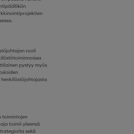
ntipäällikön
kkinointiprojektien
sessa.
stöjohtajan rooli
kilöstötoiminnoissa
ttilainen pystyy myös
osioiden
 henkilöstöjohtajasta
n toimintojen
aja toimii yleensä
trategioita sekä