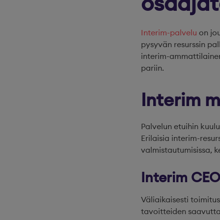
osaajat
Interim-palvelu
on jou
pysyvän resurssin pa
interim-ammattilainen 
pariin.
Interim m
Palvelun etuihin kuul
Erilaisia interim-resu
valmistautumisissa, k
Interim CE
Väliaikaisesti toimit
tavoitteiden saavutta