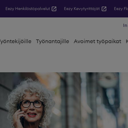
Eezy Henkilöstöpalvelut
Eezy Kevytyrittäjät
Eezy F
In
yöntekijöille
Työnantajille
Avoimet työpaikat