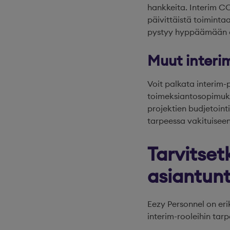
hankkeita. Interim CO
päivittäistä toimint
pystyy hyppäämään ap
Muut interi
Voit palkata interim-p
toimeksiantosopimukse
projektien budjetointi
tarpeessa vakituisee
Tarvitset
asiantunt
Eezy Personnel on eri
interim-rooleihin tarpe