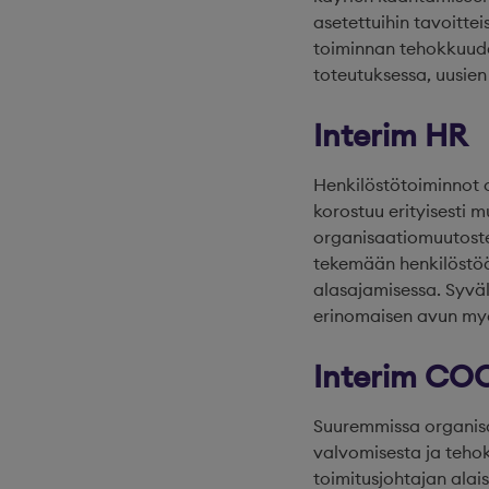
asetettuihin tavoitte
toiminnan tehokkuudes
toteutuksessa, uusie
Interim HR
Henkilöstötoiminnot o
korostuu erityisesti 
organisaatiomuutosten
tekemään henkilöstöä
alasajamisessa. Syvä
erinomaisen avun myö
Interim CO
Suuremmissa organisaa
valvomisesta ja tehok
toimitusjohtajan alai