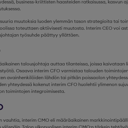
dessä, business-kriittisten haasteiden ratkaisussa, kasvun a
utuksessa.
 suuria muutoksia luoden ylemmän tason strategioita tai toi
olissa toteuttaen aktiivisesti muutosta. Interim CEO voi as
usjohtajan työsuhde päättyy yllättäen.
O
aikainen talousjohtaja auttaa tilanteissa, joissa kaivataan 
tystyötä. Osaava interim CFO varmistaa talouden toimintoje
ten avainhenkilöiden lähdön tai pitkän poissaolon yhteydessä
iden yhteydessä kokenut interim CFO huolehtii ylimenon suj
on toimintojen integroimisesta.
O
 vauhtia, interim CMO eli määräaikainen markkinointipäällik
 ylöspäin. Talon ulkopuolisen interim CMO:n tärkein tehtävä