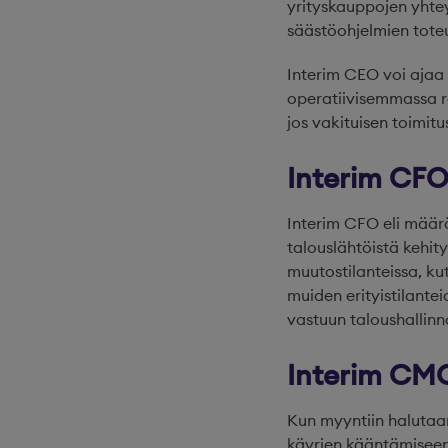
yrityskauppojen yhtey
säästöohjelmien tote
Interim CEO voi ajaa
operatiivisemmassa ro
jos vakituisen toimit
Interim CF
Interim CFO eli määrä
talouslähtöistä kehi
muutostilanteissa, ku
muiden erityistilante
vastuun taloushallinn
Interim CM
Kun myyntiin halutaan
käyrien kääntämiseen