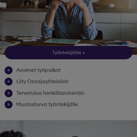
Työntekijöille
Avoimet työpaikat
Liity Osaajayhteisöön
Tervetuloa henkilöarviointiin
Muutosturva työntekijälle