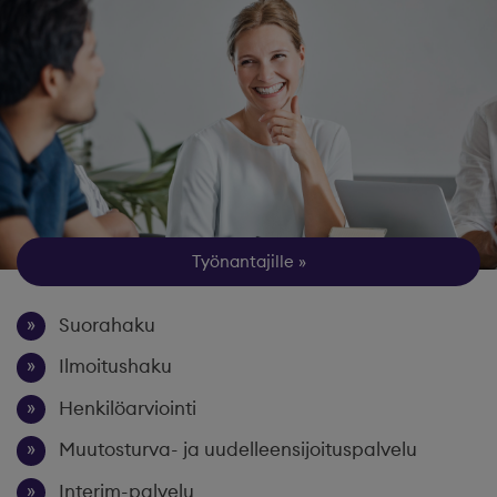
Työnantajille
Suorahaku
Ilmoitushaku
Henkilöarviointi
Muutosturva- ja uudelleensijoituspalvelu
Interim-palvelu