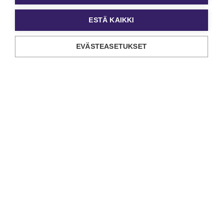
ESTÄ KAIKKI
EVÄSTEASETUKSET
BLOGIT
Ostajan opas: kuka henkilöarvioinnin tekee ja
miten?
Tilaajan tulee tietää, kuka henkilöarvioinnin tekee
Työnantaja eli henkilöarvioinnin tilaaja on lain
mukaan vastuussa siitä, että henkilöihi…
Lue lisää
Katso kaikki artikkelit