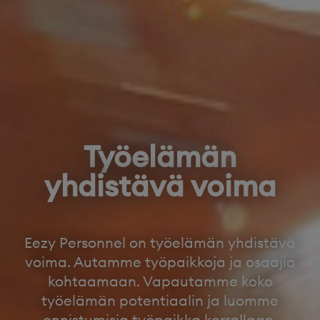
Työelämän
yhdistävä voima
Eezy
Personnel on työelämän yhdistävä
voima. Autamme työpaikkoja
ja osaajia
kohtaamaan. V
apautamme koko
työelämän potentiaalin ja
luomme
onnistumisia työpaikka kerrallaan.