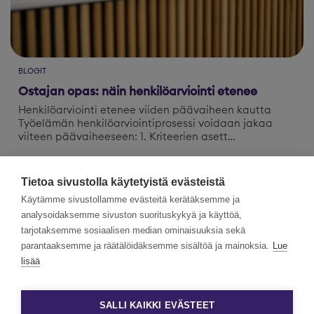
BLOGIT
Ostajan opas: näin henkilöarviointi etenee
Henkilöarviointi etenee viiden päävaiheen kautta
Työelämän henkilöarviointiprosessi voidaan jakaa
viiteen päävaiheeseen: 1. Kriteerien asett…
Lue lisää
Tietoa sivustolla käytetyistä evästeistä
Käytämme sivustollamme evästeitä kerätäksemme ja
analysoidaksemme sivuston suorituskykyä ja käyttöä,
tarjotaksemme sosiaalisen median ominaisuuksia sekä
parantaaksemme ja räätälöidäksemme sisältöä ja mainoksia.
Lue
lisää
SALLI KAIKKI EVÄSTEET