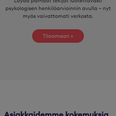
Löydä parhaat tekijät luotettavasti
psykologisen henkilöarvioinnin avulla – nyt
myös vaivattomati verkosta.
Tilaamaan
Asiakkaidemme kokemuksia