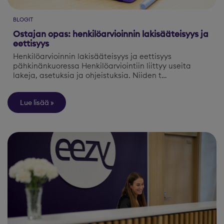
BLOGIT
Ostajan opas: henkilöarvioinnin lakisääteisyys ja
eettisyys
Henkilöarvioinnin lakisääteisyys ja eettisyys
pähkinänkuoressa Henkilöarviointiin liittyy useita
lakeja, asetuksia ja ohjeistuksia. Niiden t…
Lue lisää