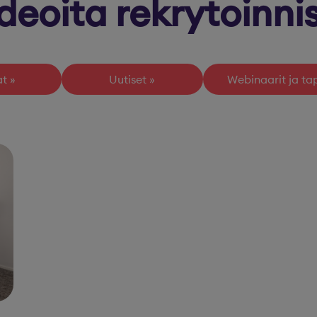
deoita rekrytoinni
at
Uutiset
Webinaarit ja t