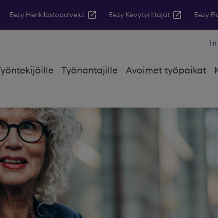
Eezy Henkilöstöpalvelut
Eezy Kevytyrittäjät
Eezy F
In
yöntekijöille
Työnantajille
Avoimet työpaikat