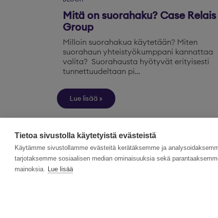
Mitä on suorahaku? Case Relais
Group
Milloin suorahakua käytetään? Miten
suorahaun yhteistyökumppani kannattaa
valita? Suorahausta hyötyvät erityisesti
tunnettuudeltaan pi…
Lue lisää
Tietoa sivustolla käytetyistä evästeistä
Käytämme sivustollamme evästeitä kerätäksemme ja analysoidaksemme 
tarjotaksemme sosiaalisen median ominaisuuksia sekä parantaaksemme 
mainoksia.
Lue lisää