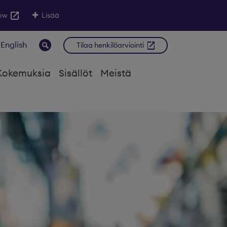
low
Lisää
 English
Tilaa henkilöarviointi
Kokemuksia
Sisällöt
Meistä