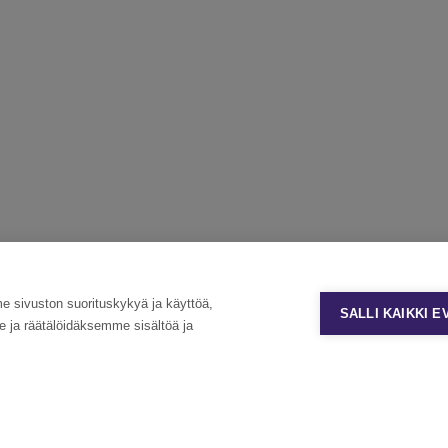
sivuston suorituskykyä ja käyttöä,
SALLI KAIKKI 
ja räätälöidäksemme sisältöä ja
Y-tunnus: 2215096-6
Yhteystiedot »