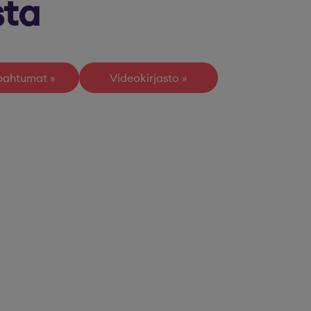
sta
apahtumat
Videokirjasto