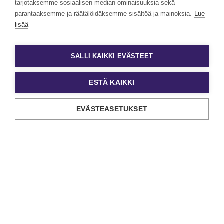
kumppanin valinnassa kannattaa huomioida ja
tarjotaksemme sosiaalisen median ominaisuuksia sekä
parantaaksemme ja räätälöidäksemme sisältöä ja mainoksia.
Lue
mistä onnistunut haku lopulta rakentuu.
lisää
SALLI KAIKKI EVÄSTEET
ESTÄ KAIKKI
EVÄSTEASETUKSET
Henkilöarvioinnin ostajan opas
Henkilöarviointi tuo rekrytointiin varmuutta ja