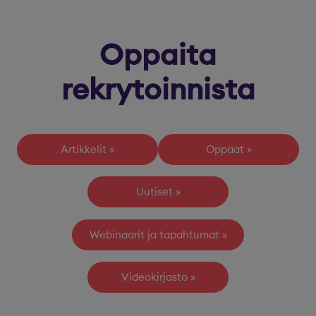
Oppaita
rekrytoinnista
Artikkelit
Oppaat
Uutiset
Webinaarit ja tapahtumat
Videokirjasto