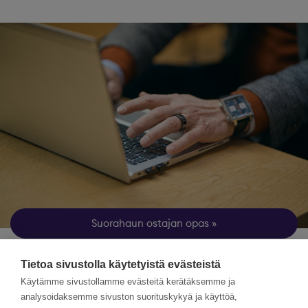
Suorahaun ostajan opas
Suorahaku on tehokas tapa tavoittaa osaajat, joita
Tietoa sivustolla käytetyistä evästeistä
ei löydä pelkillä työpaikkailmoituksilla. Tämä opas
Käytämme sivustollamme evästeitä kerätäksemme ja
auttaa ymmärtämään, miten suorahaku toimii, mitä
analysoidaksemme sivuston suorituskykyä ja käyttöä,