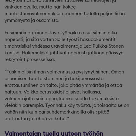
rekrytointiasioita tuntevien tuttaviensa neuvojen ja
vinkkien avulla, mutta hän kokee
muutosturvavalmennuksen tuoneen todella paljon lisää
ymmärrystä ja osaamista.
Ensimmäinen kiinnostava työpaikka osui silmiin aika
nopeasti, ja sitä varten Soile työsti hakudokumentit
timanttisiksi yhdessä uravalmentaja Lea Pulkka-Stonen
kanssa. Hakemukset johtivat nopeasti jatkoon pääsyyn
rekrytointiprosesseissa.
”Tuskin olisin ilman valmennusta pystynyt siihen. Oman
osaamisen tuotteistaminen ja hakijamassasta
erottautuminen on taito, joka pitää ymmärtää ja ottaa
haltuun. Vaikka perustaidot olisivat hallussa,
valmentajalta sain apua, kuinka saada hakemuksista
vieläkin parempia. Työnhaku käy työstä, ja toisaalta se on
vähän niin kuin parisuhdemarkkinoilla olisi: pitää
erottautua ja tehdä vaikutus.”
Valmentajan tuella uuteen työhön