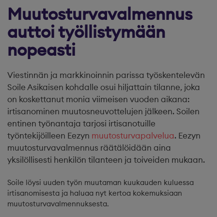
Muutosturvavalmennus
auttoi työllistymään
nopeasti
Viestinnän ja markkinoinnin parissa työskentelevän
Soile Asikaisen kohdalle osui hiljattain tilanne, joka
on koskettanut monia viimeisen vuoden aikana:
irtisanominen muutosneuvottelujen jälkeen. Soilen
entinen työnantaja tarjosi irtisanotuille
työntekijöilleen Eezyn
muutosturvapalvelua
. Eezyn
muutosturvavalmennus räätälöidään aina
yksilöllisesti henkilön tilanteen ja toiveiden mukaan.
Soile löysi uuden työn muutaman kuukauden kuluessa
irtisanomisesta ja haluaa nyt kertoa kokemuksiaan
muutosturvavalmennuksesta.