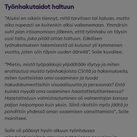
Työnhakutaidot haltuun
”Aluksi en oikein tiennyt, mitä tarvitsen tai haluan, mutta
aika nopeasti se kuitenkin alkoi valkenemaan. Ymmärsin
suht pian irtisanomisen jälkeen, että työnhaku on täysin
uusi taito, joka pitää ottaa haltuun. Edellisen
työhakemuksen tekemisestä oli kulunut yli kymmenen
vuotta, joten olin täysin uuden äärellä”,
Soile kuvailee.
”Mietin, mistä työpaikkoja ylipäätään löytyy ja miten
erottautua muista työnhakijoista CV:llä ja hakemuksella,
miten tuotteistaa oma osaaminen ja tuoda
hakudokumentteihin visuaalisuutta ja persoonaa? Entä
kuinka myydä oma osaaminen haastattelutilanteessa?
Haastatteluun valmistautuminen oli valmentajan kanssa
paljon helpompaa kuin yksin. Siinä rikottiin myös jäätä ja
pohdittiin yhdessä oman osaamisen sanoittamista”
, Soile
mainitsee.
Soile oli päässyt hyvin alkuun työnhaussa