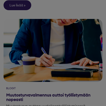
Lue lisää
BLOGIT
Muutosturvavalmennus auttoi työllistymään
nopeasti
Muutosturva auttaa uudelleentyöllistymisessä…