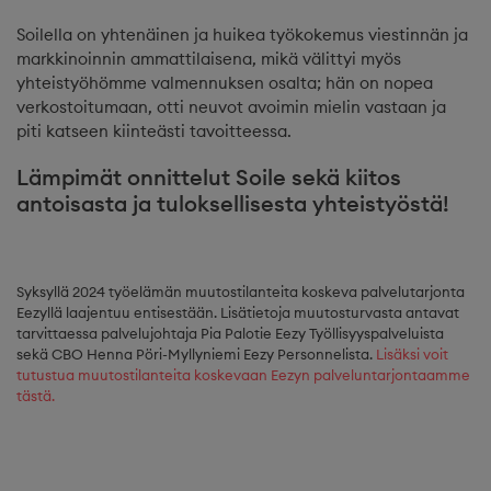
Soilella on yhtenäinen ja huikea työkokemus viestinnän ja
markkinoinnin ammattilaisena, mikä välittyi myös
yhteistyöhömme valmennuksen osalta; hän on nopea
verkostoitumaan, otti neuvot avoimin mielin vastaan ja
piti katseen kiinteästi tavoitteessa.
Lämpimät onnittelut Soile sekä kiitos
antoisasta ja tuloksellisesta yhteistyöstä!
Syksyllä 2024 työelämän muutostilanteita koskeva palvelutarjonta
Eezyllä laajentuu entisestään. Lisätietoja muutosturvasta antavat
tarvittaessa palvelujohtaja Pia Palotie Eezy Työllisyyspalveluista
sekä CBO Henna Pöri-Myllyniemi Eezy Personnelista.
Lisäksi voit
tutustua muutostilanteita koskevaan Eezyn palveluntarjontaamme
tästä.