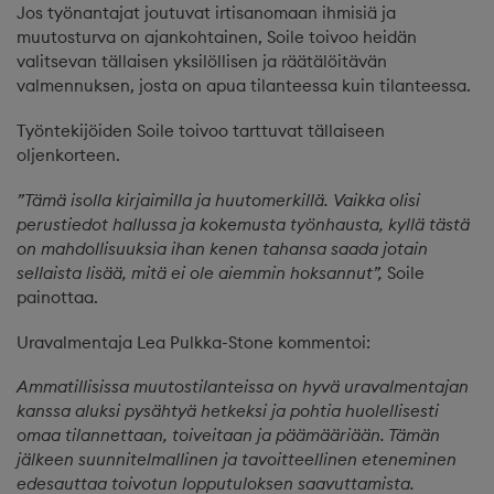
Jos työnantajat joutuvat irtisanomaan ihmisiä ja
muutosturva on ajankohtainen, Soile toivoo heidän
valitsevan tällaisen yksilöllisen ja räätälöitävän
valmennuksen, josta on apua tilanteessa kuin tilanteessa.
Työntekijöiden Soile toivoo tarttuvat tällaiseen
oljenkorteen.
”Tämä isolla kirjaimilla ja huutomerkillä. Vaikka olisi
perustiedot hallussa ja kokemusta työnhausta, kyllä tästä
on mahdollisuuksia ihan kenen tahansa saada jotain
sellaista lisää, mitä ei ole aiemmin hoksannut”,
Soile
painottaa.
Uravalmentaja Lea Pulkka-Stone kommentoi:
Ammatillisissa muutostilanteissa on hyvä uravalmentajan
kanssa aluksi pysähtyä hetkeksi ja pohtia huolellisesti
omaa tilannettaan, toiveitaan ja päämääriään. Tämän
jälkeen suunnitelmallinen ja tavoitteellinen eteneminen
edesauttaa toivotun lopputuloksen saavuttamista.