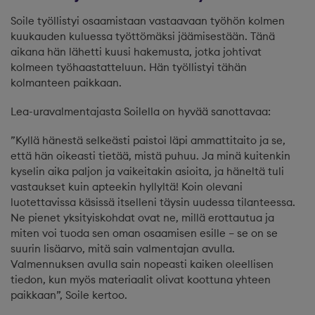
Soile työllistyi osaamistaan vastaavaan työhön kolmen
kuukauden kuluessa työttömäksi jäämisestään. Tänä
aikana hän lähetti kuusi hakemusta, jotka johtivat
kolmeen työhaastatteluun. Hän työllistyi tähän
kolmanteen paikkaan.
Lea-uravalmentajasta Soilella on hyvää sanottavaa:
”Kyllä hänestä selkeästi paistoi läpi ammattitaito ja se,
että hän oikeasti tietää, mistä puhuu. Ja minä kuitenkin
kyselin aika paljon ja vaikeitakin asioita, ja häneltä tuli
vastaukset kuin apteekin hyllyltä! Koin olevani
luotettavissa käsissä itselleni täysin uudessa tilanteessa.
Ne pienet yksityiskohdat ovat ne, millä erottautua ja
miten voi tuoda sen oman osaamisen esille – se on se
suurin lisäarvo, mitä sain valmentajan avulla.
Valmennuksen avulla sain nopeasti kaiken oleellisen
tiedon, kun myös materiaalit olivat koottuna yhteen
paikkaan”, Soile kertoo.