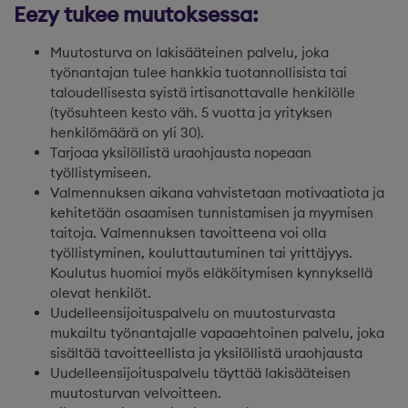
Eezy tukee muutoksessa:
Muutosturva on lakisääteinen palvelu, joka
työnantajan tulee hankkia tuotannollisista tai
taloudellisesta syistä irtisanottavalle henkilölle
(työsuhteen kesto väh. 5 vuotta ja yrityksen
henkilömäärä on yli 30).
Tarjoaa yksilöllistä uraohjausta nopeaan
työllistymiseen.
Valmennuksen aikana vahvistetaan motivaatiota ja
kehitetään osaamisen tunnistamisen ja myymisen
taitoja. Valmennuksen tavoitteena voi olla
työllistyminen, kouluttautuminen tai yrittäjyys.
Koulutus huomioi myös eläköitymisen kynnyksellä
olevat henkilöt.
Uudelleensijoituspalvelu on muutosturvasta
mukailtu työnantajalle vapaaehtoinen palvelu, joka
sisältää tavoitteellista ja yksilöllistä uraohjausta
Uudelleensijoituspalvelu täyttää lakisääteisen
muutosturvan velvoitteen.