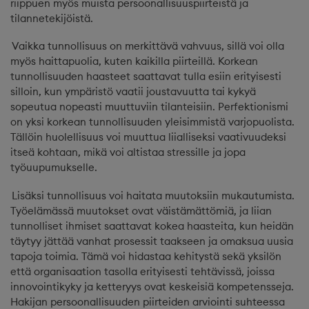
riippuen myös muista persoonallisuuspiirteistä ja
tilannetekijöistä.
Vaikka tunnollisuus on merkittävä vahvuus, sillä voi olla
myös haittapuolia, kuten kaikilla piirteillä. Korkean
tunnollisuuden haasteet saattavat tulla esiin erityisesti
silloin, kun ympäristö vaatii joustavuutta tai kykyä
sopeutua nopeasti muuttuviin tilanteisiin. Perfektionismi
on yksi korkean tunnollisuuden yleisimmistä varjopuolista.
Tällöin huolellisuus voi muuttua liialliseksi vaativuudeksi
itseä kohtaan, mikä voi altistaa stressille ja jopa
työuupumukselle.
Lisäksi tunnollisuus voi haitata muutoksiin mukautumista.
Työelämässä muutokset ovat väistämättömiä, ja liian
tunnolliset ihmiset saattavat kokea haasteita, kun heidän
täytyy jättää vanhat prosessit taakseen ja omaksua uusia
tapoja toimia. Tämä voi hidastaa kehitystä sekä yksilön
että organisaation tasolla erityisesti tehtävissä, joissa
innovointikyky ja ketteryys ovat keskeisiä kompetensseja.
Hakijan persoonallisuuden piirteiden arviointi suhteessa