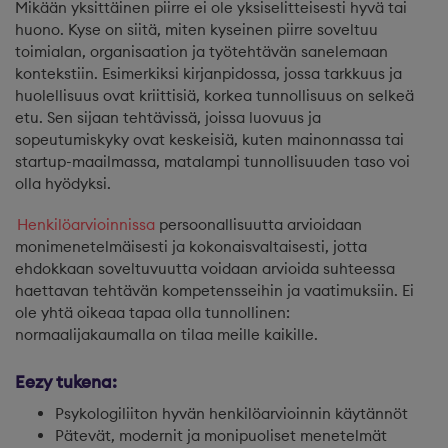
Mikään yksittäinen piirre ei ole yksiselitteisesti hyvä tai
huono. Kyse on siitä, miten kyseinen piirre soveltuu
toimialan, organisaation ja työtehtävän sanelemaan
kontekstiin. Esimerkiksi kirjanpidossa, jossa tarkkuus ja
huolellisuus ovat kriittisiä, korkea tunnollisuus on selkeä
etu. Sen sijaan tehtävissä, joissa luovuus ja
sopeutumiskyky ovat keskeisiä, kuten mainonnassa tai
startup-maailmassa, matalampi tunnollisuuden taso voi
olla hyödyksi.
Henkilöarvioinnissa
persoonallisuutta arvioidaan
monimenetelmäisesti ja kokonaisvaltaisesti, jotta
ehdokkaan soveltuvuutta voidaan arvioida suhteessa
haettavan tehtävän kompetensseihin ja vaatimuksiin. Ei
ole yhtä oikeaa tapaa olla tunnollinen:
normaalijakaumalla on tilaa meille kaikille.
Eezy tukena:
Psykologiliiton hyvän henkilöarvioinnin käytännöt
Pätevät, modernit ja monipuoliset menetelmät