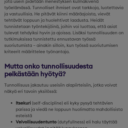
jota usein pidetään menestyksen kulmakivenä
työelämässä. Tunnolliset ihmiset ovat tarkkoja, luotettavia
ja vastuullisia. He pitävät kiinni määräajoista, vievät
tehtävät loppuun ja huolehtivat laadusta. Heidät
tunnistetaan työntekijöinä, joihin voi luottaa, että asiat
tulevat tehdyiksi hyvin ja ajoissa. Lisäksi tunnollisuuden on
tutkimuksissa tunnistettu ennustavan työssä
suoriutumista – ainakin silloin, kun työssä suoriutumisen
kriteerit määrittelee työnantaja.
Mutta onko tunnollisuudesta
pelkästään hyötyä?
Tunnollisuus jakautuu useisiin alapiirteisiin, jotka voivat
näkyä eri tavoin yksilössä:
Itsekuri
(self-discipline) eli kyky pysyä tehtävien
parissa ja viedä ne loppuun huolimatta mahdollisista
esteistä
Velvollisuudentunto
(dutyfullness) eli halu täyttää