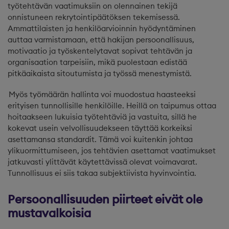
työtehtävän vaatimuksiin on olennainen tekijä
onnistuneen rekrytointipäätöksen tekemisessä.
Ammattilaisten ja henkilöarvioinnin hyödyntäminen
auttaa varmistamaan, että hakijan persoonallisuus,
motivaatio ja työskentelytavat sopivat tehtävän ja
organisaation tarpeisiin, mikä puolestaan edistää
pitkäaikaista sitoutumista ja työssä menestymistä.
Myös työmäärän hallinta voi muodostua haasteeksi
erityisen tunnollisille henkilöille. Heillä on taipumus ottaa
hoitaakseen lukuisia työtehtäviä ja vastuita, sillä he
kokevat usein velvollisuudekseen täyttää korkeiksi
asettamansa standardit. Tämä voi kuitenkin johtaa
ylikuormittumiseen, jos tehtävien asettamat vaatimukset
jatkuvasti ylittävät käytettävissä olevat voimavarat.
Tunnollisuus ei siis takaa subjektiivista hyvinvointia.
Persoonallisuuden piirteet eivät ole
mustavalkoisia