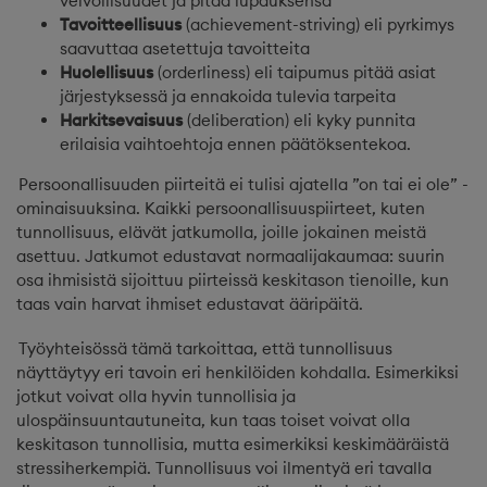
velvollisuudet ja pitää lupauksensa
Tavoitteellisuus
(achievement-striving) eli pyrkimys
saavuttaa asetettuja tavoitteita
Huolellisuus
(orderliness) eli taipumus pitää asiat
järjestyksessä ja ennakoida tulevia tarpeita
Harkitsevaisuus
(deliberation) eli kyky punnita
erilaisia vaihtoehtoja ennen päätöksentekoa.
Persoonallisuuden piirteitä ei tulisi ajatella ”on tai ei ole” -
ominaisuuksina. Kaikki persoonallisuuspiirteet, kuten
tunnollisuus, elävät jatkumolla, joille jokainen meistä
asettuu. Jatkumot edustavat normaalijakaumaa: suurin
osa ihmisistä sijoittuu piirteissä keskitason tienoille, kun
taas vain harvat ihmiset edustavat ääripäitä.
Työyhteisössä tämä tarkoittaa, että tunnollisuus
näyttäytyy eri tavoin eri henkilöiden kohdalla. Esimerkiksi
jotkut voivat olla hyvin tunnollisia ja
ulospäinsuuntautuneita, kun taas toiset voivat olla
keskitason tunnollisia, mutta esimerkiksi keskimääräistä
stressiherkempiä. Tunnollisuus voi ilmentyä eri tavalla