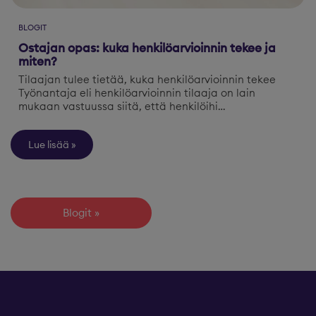
BLOGIT
Ostajan opas: kuka henkilöarvioinnin tekee ja
miten?
Tilaajan tulee tietää, kuka henkilöarvioinnin tekee
Työnantaja eli henkilöarvioinnin tilaaja on lain
mukaan vastuussa siitä, että henkilöihi…
Lue lisää
Blogit