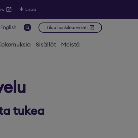
low
Lisää
 English
Tilaa henkilöarviointi
Kokemuksia
Sisällöt
Meistä
velu
sta tukea