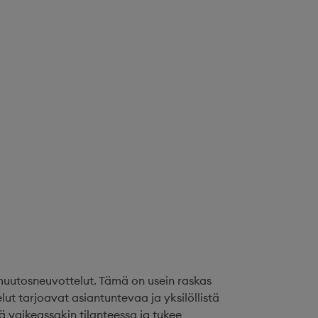
 muutosneuvottelut. Tämä on usein raskas
lut tarjoavat asiantuntevaa ja yksilöllistä
vaikeassakin tilanteessa ja tukee