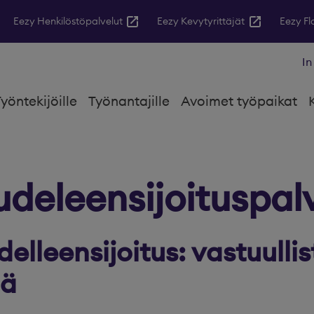
Eezy Henkilöstöpalvelut
Eezy Kevytyrittäjät
Eezy F
In
yöntekijöille
Työnantajille
Avoimet työpaikat
udeleensijoituspal
elleensijoitus: vastuulli
lä