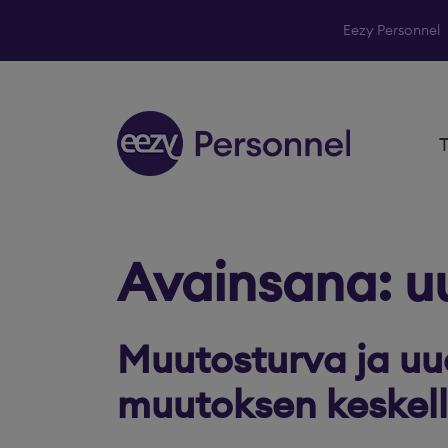
Eezy Personnel
Skip to content
T
Avainsana:
u
Muutosturva ja uud
muutoksen keskel