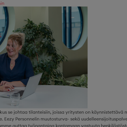
in
s se johtaa tilanteisiin, joissa yritysten on käynnistettävä
le. Eezy Personnelin muutosturva- sekä uudelleensijoituspalve
lumme auttaa työnantajaa kantamaan vastuuta henkilöstöstä 