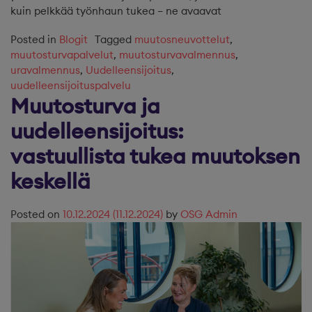
kuin pelkkää työnhaun tukea – ne avaavat
Posted in
Blogit
Tagged
muutosneuvottelut
,
muutosturvapalvelut
,
muutosturvavalmennus
,
uravalmennus
,
Uudelleensijoitus
,
uudelleensijoituspalvelu
Muutosturva ja
uudelleensijoitus:
vastuullista tukea muutoksen
keskellä
Posted on
10.12.2024
(11.12.2024)
by
OSG Admin