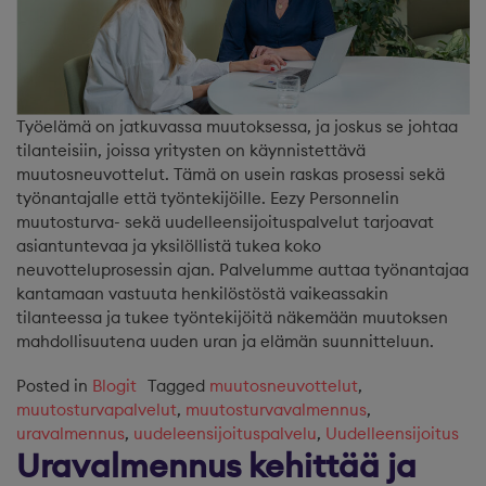
Työelämä on jatkuvassa muutoksessa, ja joskus se johtaa
tilanteisiin, joissa yritysten on käynnistettävä
muutosneuvottelut. Tämä on usein raskas prosessi sekä
työnantajalle että työntekijöille. Eezy Personnelin
muutosturva- sekä uudelleensijoituspalvelut tarjoavat
asiantuntevaa ja yksilöllistä tukea koko
neuvotteluprosessin ajan. Palvelumme auttaa työnantajaa
kantamaan vastuuta henkilöstöstä vaikeassakin
tilanteessa ja tukee työntekijöitä näkemään muutoksen
mahdollisuutena uuden uran ja elämän suunnitteluun.
Posted in
Blogit
Tagged
muutosneuvottelut
,
muutosturvapalvelut
,
muutosturvavalmennus
,
uravalmennus
,
uudeleensijoituspalvelu
,
Uudelleensijoitus
Uravalmennus kehittää ja