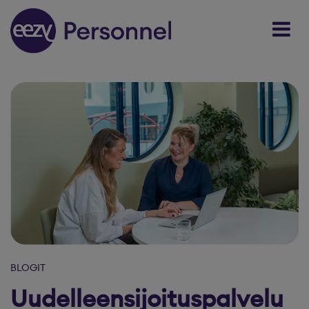
Skip to content
BLOGIT
Uudelleensijoituspalvelu