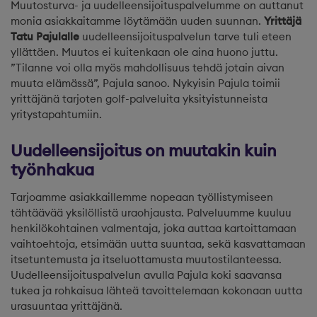
Muutosturva- ja uudelleensijoituspalvelumme on auttanut
monia asiakkaitamme löytämään uuden suunnan.
Yrittäjä
Tatu Pajulalle
uudelleensijoituspalvelun tarve tuli eteen
yllättäen. Muutos ei kuitenkaan ole aina huono juttu.
”Tilanne voi olla myös mahdollisuus tehdä jotain aivan
muuta elämässä”, Pajula sanoo. Nykyisin Pajula toimii
yrittäjänä tarjoten golf-palveluita yksityistunneista
yritystapahtumiin.
Uudelleensijoitus on muutakin kuin
työnhakua
Tarjoamme asiakkaillemme nopeaan työllistymiseen
tähtäävää yksilöllistä uraohjausta. Palveluumme kuuluu
henkilökohtainen valmentaja, joka auttaa kartoittamaan
vaihtoehtoja, etsimään uutta suuntaa, sekä kasvattamaan
itsetuntemusta ja itseluottamusta muutostilanteessa.
Uudelleensijoituspalvelun avulla Pajula koki saavansa
tukea ja rohkaisua lähteä tavoittelemaan kokonaan uutta
urasuuntaa yrittäjänä.