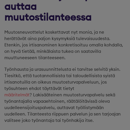
auttaa
muutostilanteessa
Muutosneuvottelut koskettavat nyt monia, ja ne
herättävät aina paljon kysymyksiä tulevaisuudesta.
Etenkin, jos irtisanominen konkretisoituu omalla kohdalla,
on hyvä tietää, minkälaista tukea on saatavilla
muuttuneeseen tilanteeseen.
Työnhausta ja urasuunnittelusta ei tarvitse selvitä yksin.
Tiesitkö, että tuotannollisista tai taloudellisista syistä
irtisanotuilla on oikeus muutosturvapalveluun, jos
työsuhteen ehdot täyttävät tietyt
määritelmät
? Lakisääteinen muutosturvapalvelu sekä
työnantajalla vapaaehtoinen, räätälöitävissä oleva
uudelleensijoituspalvelu, auttavat työllistymään
uudelleen. Tilanteesta riippuen palvelun ja sen tarjoajan
valitsee joko työnantaja tai työnhakija itse.