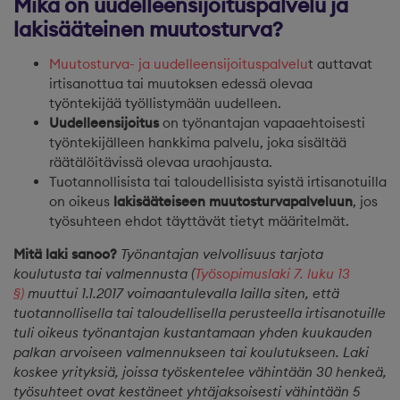
Mikä on uudelleensijoituspalvelu ja
lakisääteinen muutosturva?
Muutosturva- ja uudelleensijoituspalvelu
t auttavat
irtisanottua tai muutoksen edessä olevaa
työntekijää työllistymään uudelleen.
Uudelleensijoitus
on työnantajan vapaaehtoisesti
työntekijälleen hankkima palvelu, joka sisältää
räätälöitävissä olevaa uraohjausta.
Tuotannollisista tai taloudellisista syistä irtisanotuilla
on oikeus
lakisääteiseen muutosturvapalveluun
, jos
työsuhteen ehdot täyttävät tietyt määritelmät.
Mitä laki sanoo?
Työnantajan velvollisuus tarjota
koulutusta tai valmennusta (
Työsopimuslaki 7. luku 13
§)
muuttui 1.1.2017 voimaantulevalla lailla siten, että
tuotannollisella tai taloudellisella perusteella irtisanotuille
tuli oikeus työnantajan kustantamaan yhden kuukauden
palkan arvoiseen valmennukseen tai koulutukseen. Laki
koskee yrityksiä, joissa työskentelee vähintään 30 henkeä,
työsuhteet ovat kestäneet yhtäjaksoisesti vähintään 5