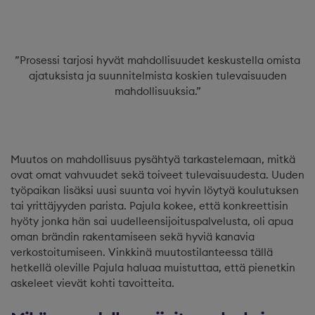
”Prosessi tarjosi hyvät mahdollisuudet keskustella omista
ajatuksista ja suunnitelmista koskien tulevaisuuden
mahdollisuuksia.”
Muutos on mahdollisuus pysähtyä tarkastelemaan, mitkä
ovat omat vahvuudet sekä toiveet tulevaisuudesta. Uuden
työpaikan lisäksi uusi suunta voi hyvin löytyä koulutuksen
tai yrittäjyyden parista. Pajula kokee, että konkreettisin
hyöty jonka hän sai uudelleensijoituspalvelusta, oli apua
oman brändin rakentamiseen sekä hyviä kanavia
verkostoitumiseen. Vinkkinä muutostilanteessa tällä
hetkellä oleville Pajula haluaa muistuttaa, että pienetkin
askeleet vievät kohti tavoitteita.